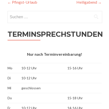
Beitragsnavigation
←
Pfingst-Urlaub
Heiligabend
→
Suchen
nach:
TERMINSPRECHSTUNDEN
Nur nach Terminvereinbarung!
Mo
10-12 Uhr
15-16 Uhr
Di
10-12 Uhr
Mi
geschlossen
Do
15-18 Uhr
Fr
10-12 Uhr
14-16 Uhr