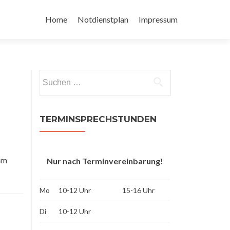
Zum
Inhalt
Home
Notdienstplan
Impressum
springen
Suchen
nach:
TERMINSPRECHSTUNDEN
eam
Nur nach Terminvereinbarung!
Mo
10-12 Uhr
15-16 Uhr
Di
10-12 Uhr