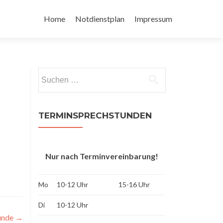
Zum
Inhalt
Home
Notdienstplan
Impressum
springen
Suchen
nach:
TERMINSPRECHSTUNDEN
Nur nach Terminvereinbarung!
Mo
10-12 Uhr
15-16 Uhr
Di
10-12 Uhr
tunde
→