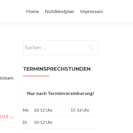
Zum
Inhalt
Home
Notdienstplan
Impressum
springen
Suchen
nach:
TERMINSPRECHSTUNDEN
xisteam
Nur nach Terminvereinbarung!
Mo
10-12 Uhr
15-16 Uhr
.2019
→
Di
10-12 Uhr